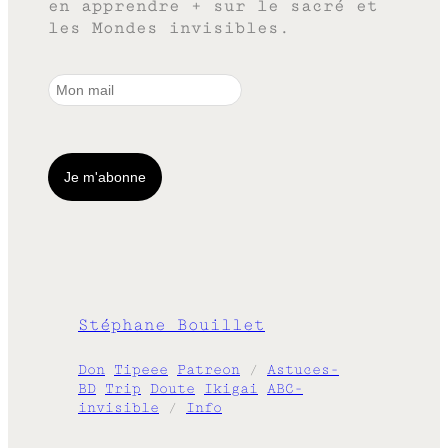
en apprendre + sur le sacré et
les Mondes invisibles.
Stéphane Bouillet
Don
Tipeee
Patreon
/
Astuces-
BD
Trip
Doute
Ikigai
ABC-
invisible
/
Info