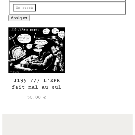
e
Disponibilité
En stock
Appliquer
J135 /// L’EPR
fait mal au cul
30,00
€