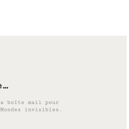
e…
ta boîte mail pour
 Mondes invisibles.