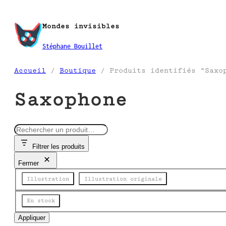
Aller
au
Mondes invisibles
contenu
Stéphane Bouillet
Accueil
/
Boutique
/ Produits identifiés “Saxo
Saxophone
R
e
Filtrer les produits
c
h
Fermer
e
Catégorie
r
Illustration
Illustration originale
c
h
Disponibilité
En stock
e
Appliquer