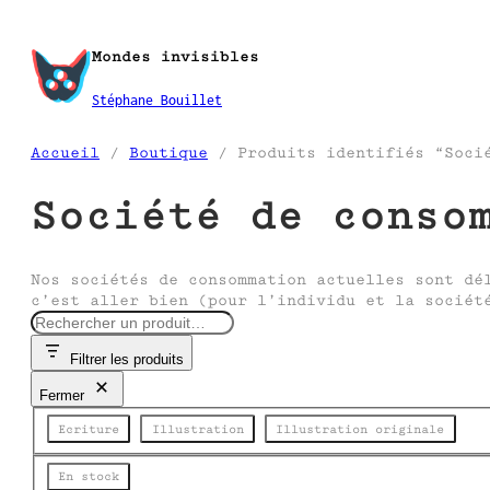
Aller
au
Mondes invisibles
contenu
Stéphane Bouillet
Accueil
/
Boutique
/ Produits identifiés “Socié
Société de conso
Nos sociétés de consommation actuelles sont dé
c’est aller bien (pour l’individu et la sociét
R
e
Filtrer les produits
c
h
Fermer
e
Catégorie
r
Ecriture
Illustration
Illustration originale
c
h
État
En stock
e