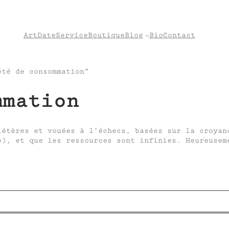
Art
Date
Service
Boutique
Blog
Bio
Contact
té de consommation”
mmation
létères et vouées à l’échecs, basées sur la croyan
é), et que les ressources sont infinies. Heureusem