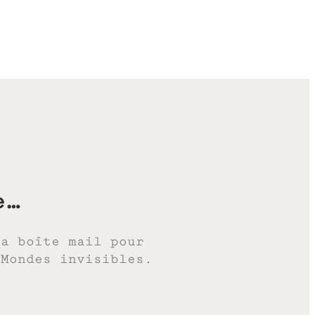
e…
ta boîte mail pour
 Mondes invisibles.