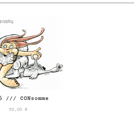
6 /// CONsomme
30,00
€