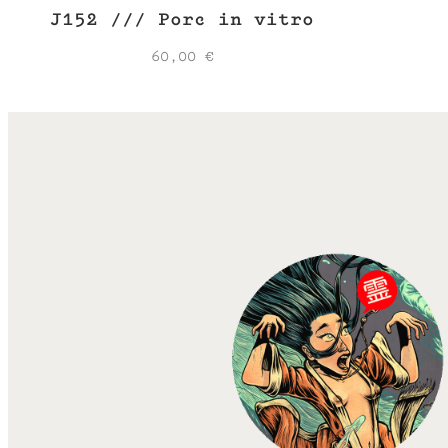
J152 /// Porc in vitro
60,00
€