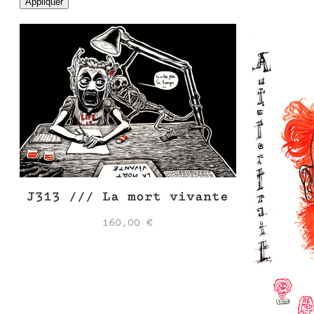
Appliquer
J313 /// La mort vivante
160,00
€