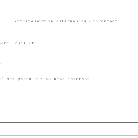
Art
Date
Service
Boutique
Blog
Bio
Contact
hane Bouillet”
t
ui est posté sur ce site internet