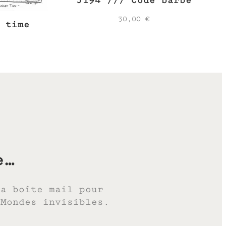
J194 /// Code barbe
30,00
€
 time
e…
ta boîte mail pour
 Mondes invisibles.