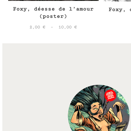
Foxy, déesse de l’amour
Foxy, 
(poster)
Plage
2,00
€
–
10,00
€
de
prix :
2,00 €
à
10,00 €