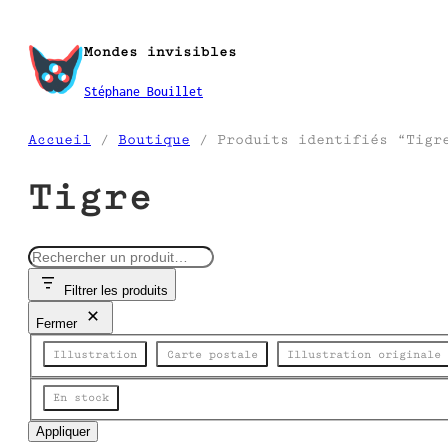
Aller
au
Mondes invisibles
contenu
Stéphane Bouillet
Accueil
/
Boutique
/ Produits identifiés “Tigr
Tigre
R
e
Filtrer les produits
c
h
Fermer
e
Catégorie
r
Illustration
Carte postale
Illustration originale
c
h
État
En stock
e
Appliquer