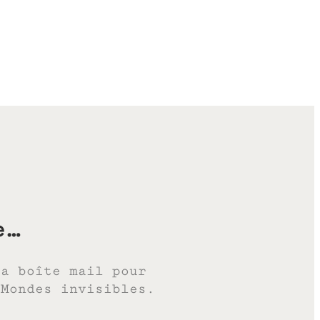
e…
ta boîte mail pour
 Mondes invisibles.