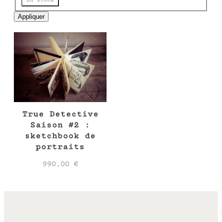
e
Appliquer
True Detective
Saison #2 :
sketchbook de
portraits
990,00
€