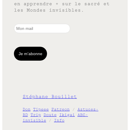
en apprendre + sur le sacré et
les Mondes invisibles.
Stéphane Bouillet
Don
Tipeee
Patreon
/
Astuces-
BD
Trip
Doute
Ikigai
ABC-
invisible
/
Info