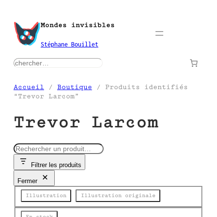
Aller
au
Mondes invisibles
contenu
Stéphane Bouillet
rechercher
Accueil
/
Boutique
/ Produits identifiés
“Trevor Larcom”
Trevor Larcom
R
e
Filtrer les produits
c
h
Fermer
e
Catégorie
r
Illustration
Illustration originale
c
h
État
En stock