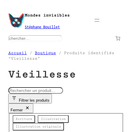
Aller
au
Mondes invisibles
contenu
Stéphane Bouillet
rechercher
Accueil
/
Boutique
/ Produits identifiés
“Vieillesse”
Vieillesse
R
e
Filtrer les produits
c
h
Fermer
e
Catégorie
r
Ecriture
Illustration
c
Illustration originale
h