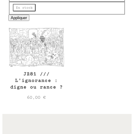
e
État
En stock
Appliquer
J281 ///
L’ignorance :
digne ou rance ?
60,00
€