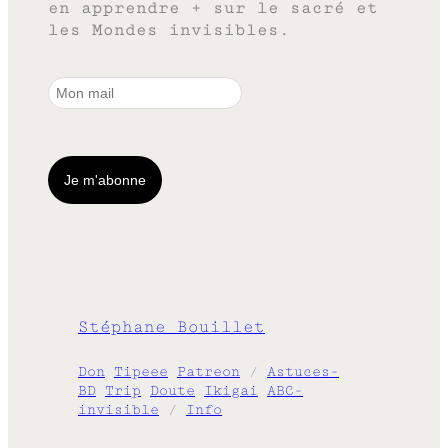
en apprendre + sur le sacré et
les Mondes invisibles.
Stéphane Bouillet
Don
Tipeee
Patreon
/
Astuces-
BD
Trip
Doute
Ikigai
ABC-
invisible
/
Info