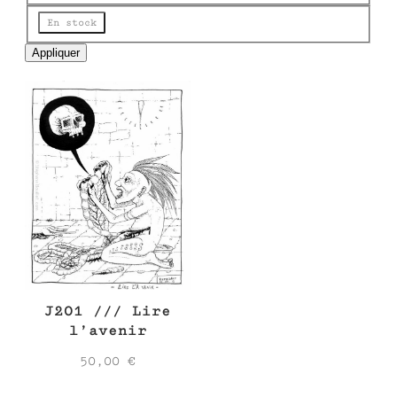
e
État
En stock
Appliquer
J201 /// Lire
l’avenir
50,00
€