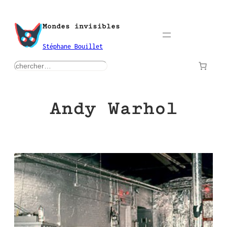
Aller
au
Mondes invisibles
contenu
Stéphane Bouillet
rechercher
Andy Warhol