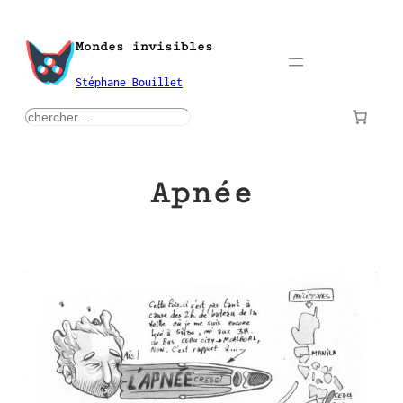
Aller
au
Mondes invisibles
contenu
Stéphane Bouillet
rechercher
Apnée