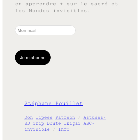
en apprendre + sur le sacré et
les Mondes invisibles.
Stéphane Bouillet
Don
Tipeee
Patreon
/
Astuces-
BD
Trip
Doute
Ikigai
ABC-
invisible
/
Info