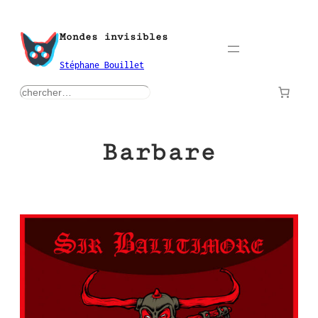
Aller
au
Mondes invisibles
contenu
Stéphane Bouillet
rechercher
Barbare