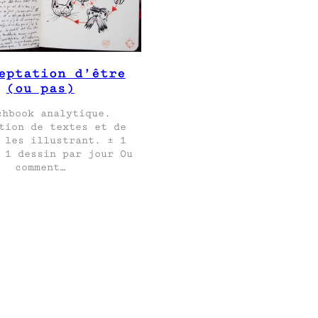
eptation d’être
(ou pas)
chbook analytique.
tion de textes et de
 les illustrant. ± 1
 1 dessin par jour Ou
comment…