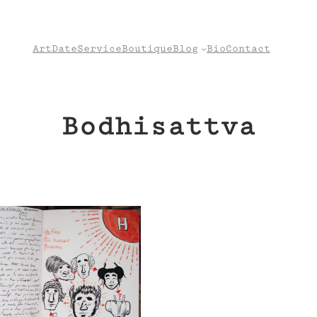
Art
Date
Service
Boutique
Blog
Bio
Contact
Bodhisattva