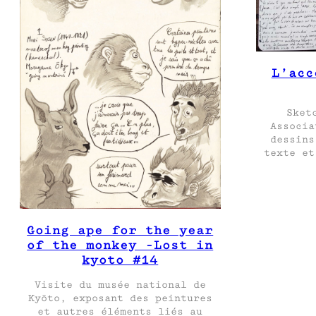
L’acc
Sket
Associa
dessins
texte et
Going ape for the year
of the monkey -Lost in
kyoto #14
Visite du musée national de
Kyōto, exposant des peintures
et autres éléments liés au