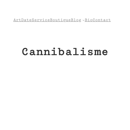
Art
Date
Service
Boutique
Blog
Bio
Contact
Cannibalisme