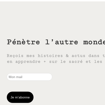
Pénètre l’autre mond
Reçois mes histoires & actus dans 
en apprendre + sur le sacré et les