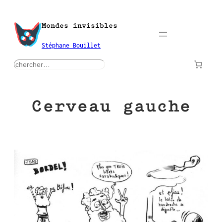
Aller
au
Mondes invisibles
contenu
Stéphane Bouillet
rechercher
Cerveau gauche