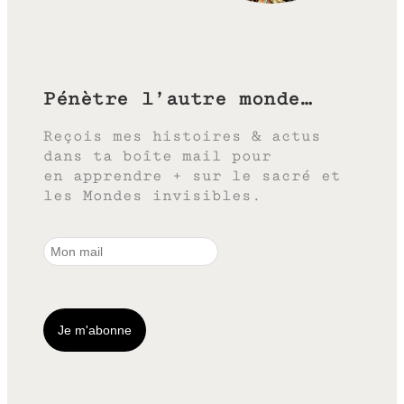
Pénètre l’autre monde…
Reçois mes histoires & actus
dans ta boîte mail pour
en apprendre + sur le sacré et
les Mondes invisibles.