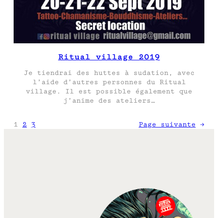
Ritual village 2019
Je tiendrai des huttes à sudation, avec
l’aide d’autres personnes du Ritual
village. Il est possible également que
j’anime des ateliers…
1
2
3
Page suivante
→