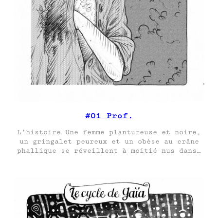
#01 Prof.
L’histoire Une femme plantureuse et noire,
un gringalet peureux et un obèse au crâne
phallique se réveillent à moitié nus dans…