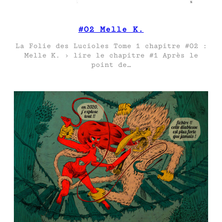
#02 Melle K.
La Folie des Lucioles Tome 1 chapitre #02 :
Melle K. › lire le chapitre #1 Après le
point de…