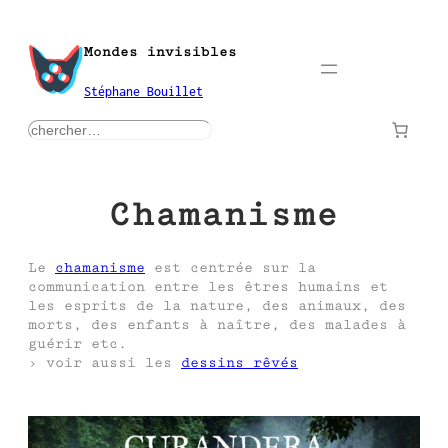
Aller
au
Mondes invisibles
contenu
Stéphane Bouillet
rechercher
Chamanisme
Le
chamanisme
est centrée sur la
communication entre les êtres humains et
les esprits de la nature, des animaux, des
morts, des enfants à naître, des malades à
guérir etc.
› voir aussi les
dessins rêvés