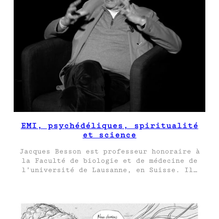
EMI, psychédéliques, spiritualité
et science
Jacques Besson est professeur honoraire à
la Faculté de biologie et de médecine de
l’université de Lausanne, en Suisse. Il…