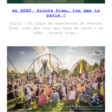
en 2020, écoute bien… ton âme te
parle !
Salut ! Ci-joint ma newsletter de février
2020, avec mes tous mes vœux de santé ! en
2020 : écoute bien……