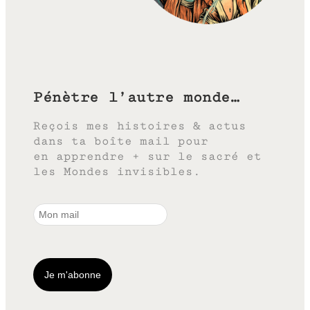
Pénètre l’autre monde…
Reçois mes histoires & actus
dans ta boîte mail pour
en apprendre + sur le sacré et
les Mondes invisibles.