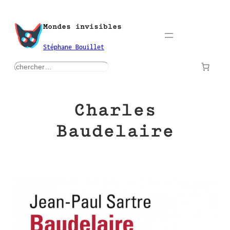
Aller
au
Mondes invisibles
contenu
Stéphane Bouillet
rechercher
Charles
Baudelaire