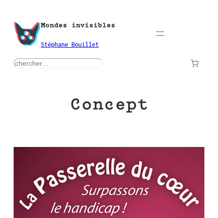
Aller
au
Mondes invisibles
contenu
Stéphane Bouillet
rechercher
Concept