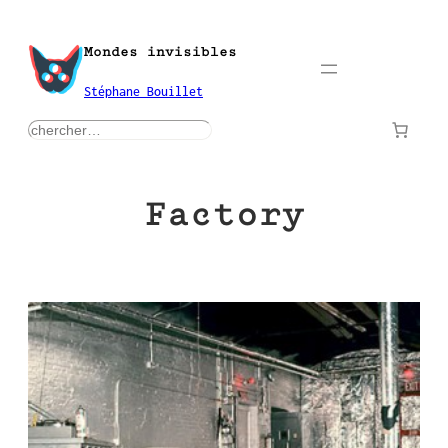
Aller
au
Mondes invisibles
contenu
Stéphane Bouillet
rechercher
Factory