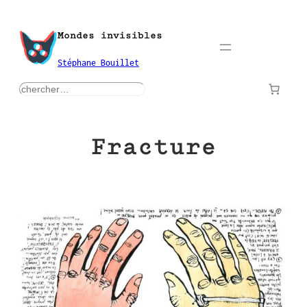
Aller
au
Mondes invisibles
contenu
Stéphane Bouillet
rechercher
Fracture