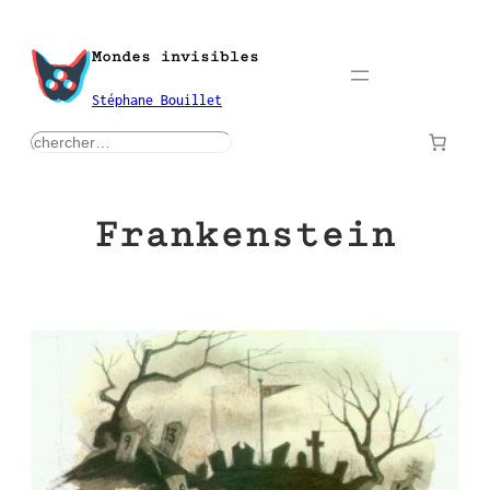
Aller
au
Mondes invisibles
contenu
Stéphane Bouillet
rechercher
Frankenstein