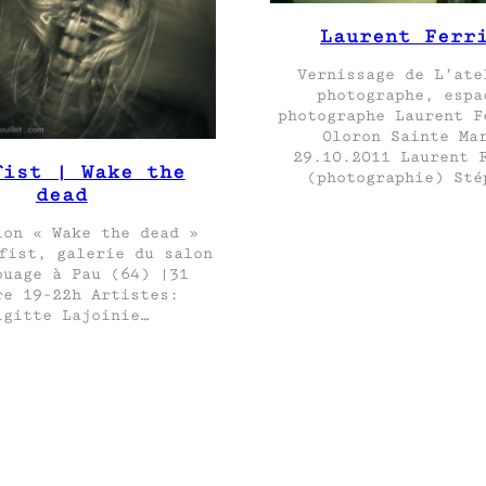
Laurent Ferr
Vernissage de L’ate
photographe, espa
photographe Laurent F
Oloron Sainte Ma
29.10.2011 Laurent 
fist | Wake the
(photographie) Sté
dead
ion « Wake the dead »
fist, galerie du salon
ouage à Pau (64) |31
re 19-22h Artistes:
igitte Lajoinie…