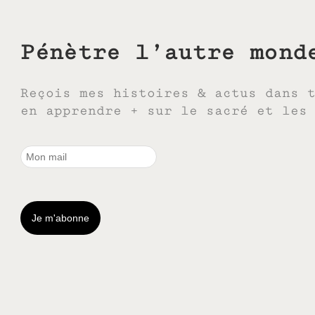
Pénètre l’autre mond
Reçois mes histoires & actus dans 
en apprendre + sur le sacré et les