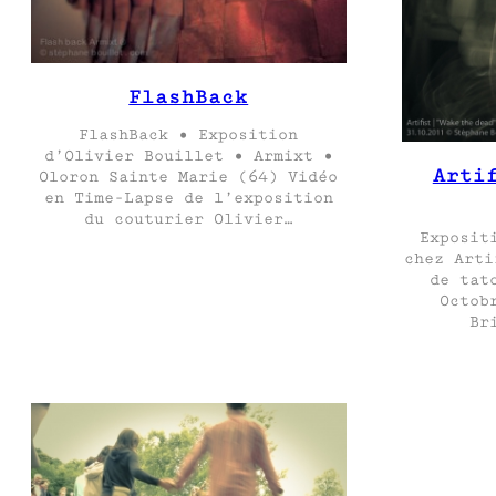
FlashBack
FlashBack • Exposition
d’Olivier Bouillet • Armixt •
Arti
Oloron Sainte Marie (64) Vidéo
en Time-Lapse de l’exposition
du couturier Olivier…
Exposit
chez Arti
de tat
Octob
Br