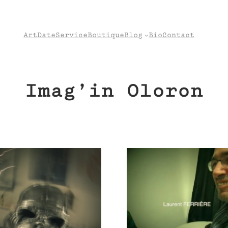
Art
Date
Service
Boutique
Blog
Bio
Contact
Imag’in Oloron