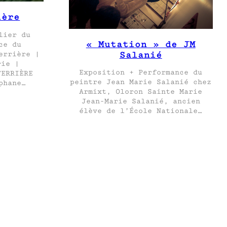
ière
lier du
« Mutation » de JM
ce du
Salanié
errière |
rie |
Exposition + Performance du
FERRIÈRE
peintre Jean Marie Salanié chez
phane…
Armixt, Oloron Sainte Marie
Jean-Marie Salanié, ancien
élève de l’École Nationale…