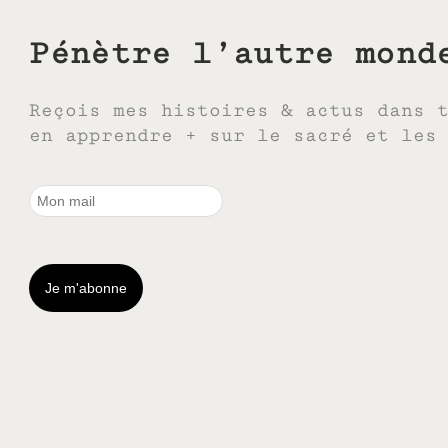
Pénètre l’autre mond
Reçois mes histoires & actus dans 
en apprendre + sur le sacré et les