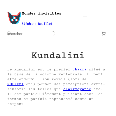
Aller
au
Mondes invisibles
contenu
Stéphane Bouillet
rechercher
Kundalini
Le kundalini est le premier
chakra
situé à
la base de la colonne vertébrale. Il peut
être endormi : son réveil (lors de
NDE/EMI
etc) permet des perceptions extra-
sensorielles telles que
clairvoyance
etc.
Il est particulièrement puissant chez les
femmes et parfois représenté comme un
serpent