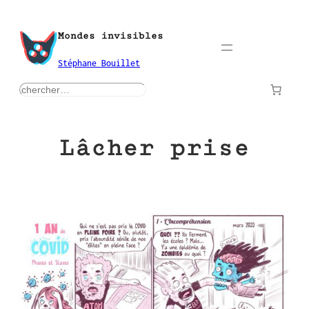
Aller
au
Mondes invisibles
contenu
Stéphane Bouillet
rechercher
Lâcher prise