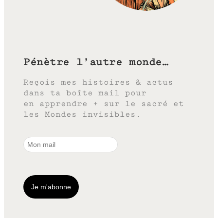
Pénètre l’autre monde…
Reçois mes histoires & actus
dans ta boîte mail pour
en apprendre + sur le sacré et
les Mondes invisibles.