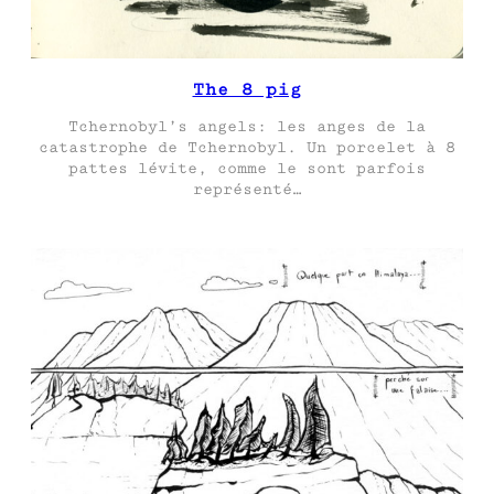
The 8 pig
Tchernobyl’s angels: les anges de la
catastrophe de Tchernobyl. Un porcelet à 8
pattes lévite, comme le sont parfois
représenté…