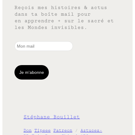
Reçois mes histoires & actus
dans ta boîte mail pour
en apprendre + sur le sacré et
les Mondes invisibles.
Stéphane Bouillet
Don
Tipeee
Patreon
/
Astuces-