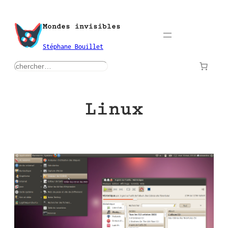
Aller
au
Mondes invisibles
contenu
Stéphane Bouillet
rechercher
Linux