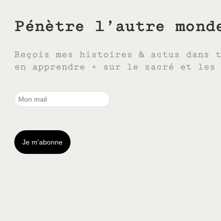
Pénètre l’autre mond
Reçois mes histoires & actus dans 
en apprendre + sur le sacré et les