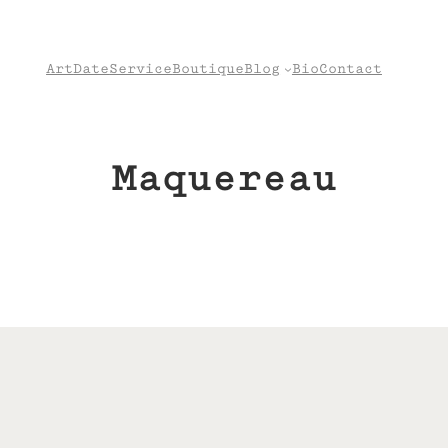
Art
Date
Service
Boutique
Blog
Bio
Contact
Maquereau