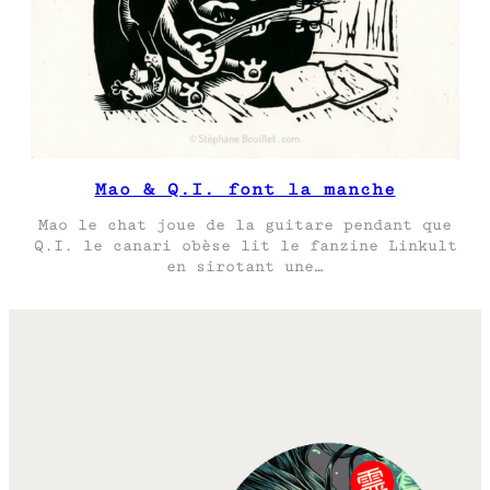
Mao & Q.I. font la manche
Mao le chat joue de la guitare pendant que
Q.I. le canari obèse lit le fanzine Linkult
en sirotant une…