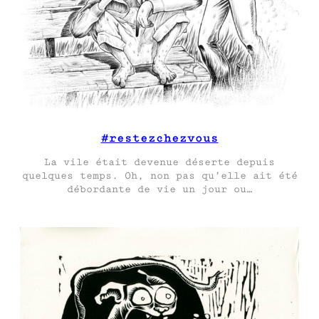
#restezchezvous
La vile était devenue déserte depuis
quelques temps. Oh, non pas qu’elle ait été
débordante de vie un jour ou…