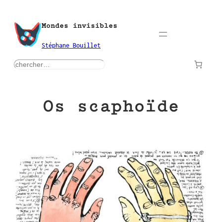
Aller
au
Mondes invisibles
contenu
Stéphane Bouillet
rechercher
Os scaphoïde