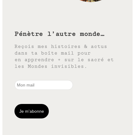
Pénètre l’autre monde…
Reçois mes histoires & actus
dans ta boîte mail pour
en apprendre + sur le sacré et
les Mondes invisibles.