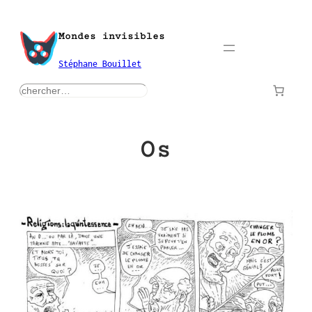
Aller
au
Mondes invisibles
contenu
Stéphane Bouillet
rechercher
Os