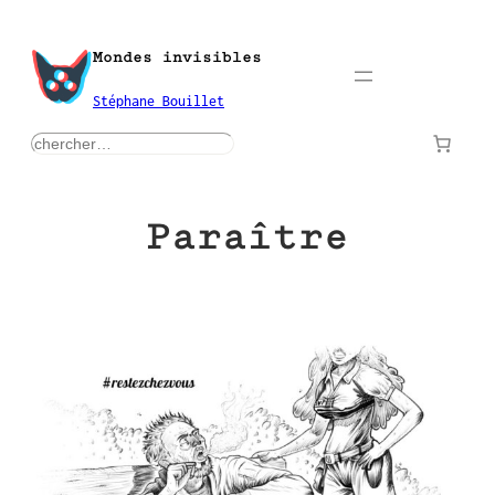
Aller
au
Mondes invisibles
contenu
Stéphane Bouillet
rechercher
Paraître