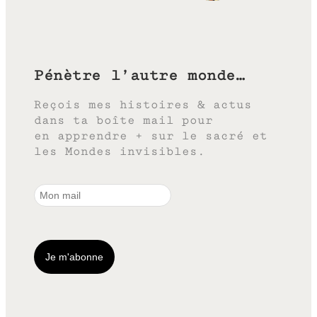
Pénètre l’autre monde…
Reçois mes histoires & actus
dans ta boîte mail pour
en apprendre + sur le sacré et
les Mondes invisibles.