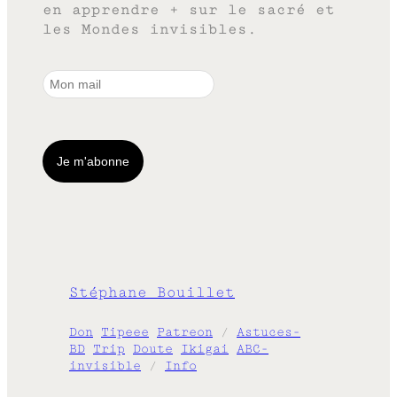
en apprendre + sur le sacré et
les Mondes invisibles.
Stéphane Bouillet
Don
Tipeee
Patreon
/
Astuces-
BD
Trip
Doute
Ikigai
ABC-
invisible
/
Info