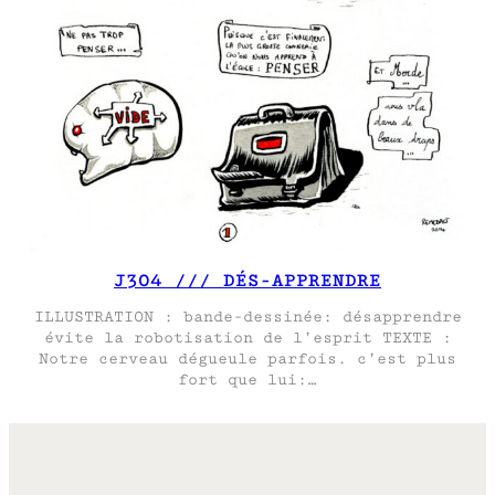
J304 /// DÉS-APPRENDRE
ILLUSTRATION : bande-dessinée: désapprendre
évite la robotisation de l’esprit TEXTE :
Notre cerveau dégueule parfois. c’est plus
fort que lui:…