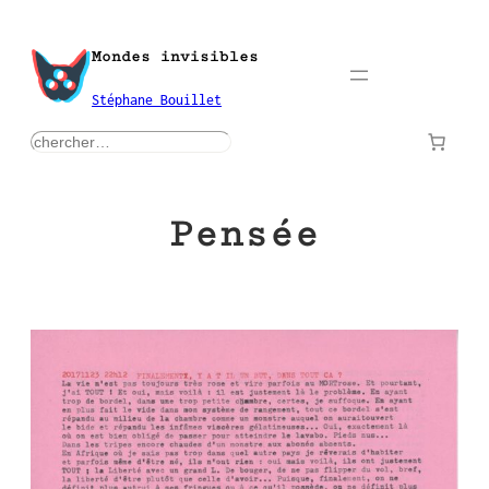
Aller
au
Mondes invisibles
contenu
Stéphane Bouillet
rechercher
Pensée