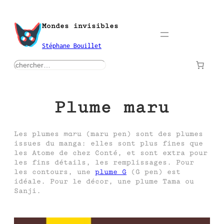
Aller
au
Mondes invisibles
contenu
Stéphane Bouillet
rechercher
Plume maru
Les plumes
maru
(maru pen) sont des plumes
issues du manga: elles sont plus fines que
les Atome de chez Conté, et sont extra pour
les fins détails, les remplissages. Pour
les contours, une
plume G
(G pen) est
idéale. Pour le décor, une plume Tama ou
Sanji.