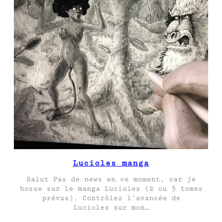
Lucioles manga
Salut Pas de news en ce moment, car je
bosse sur le manga Lucioles (2 ou 3 tomes
prévus). Contrôlez l’avancée de
Lucioles sur mon…