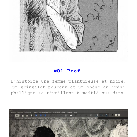
#01 Prof.
L’histoire Une femme plantureuse et noire,
un gringalet peureux et un obèse au crâne
phallique se réveillent à moitié nus dans…