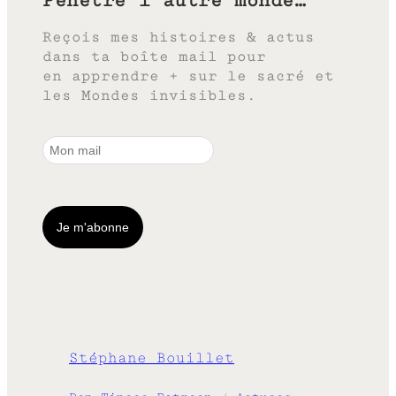
Pénètre l’autre monde…
Reçois mes histoires & actus
dans ta boîte mail pour
en apprendre + sur le sacré et
les Mondes invisibles.
Stéphane Bouillet