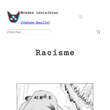
Aller
au
Mondes invisibles
contenu
Stéphane Bouillet
rechercher
Racisme