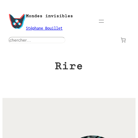
Aller
au
Mondes invisibles
contenu
Stéphane Bouillet
rechercher
Rire