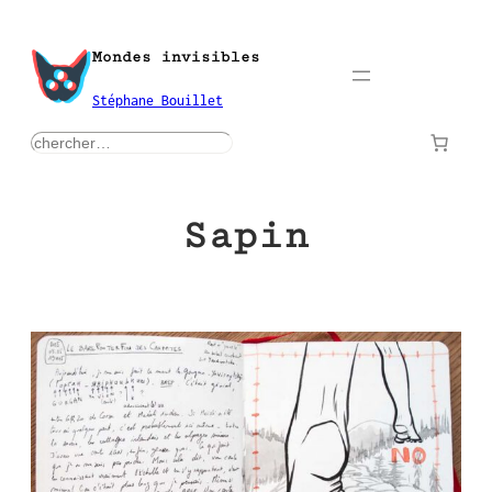
Aller
au
Mondes invisibles
contenu
Stéphane Bouillet
rechercher
Sapin