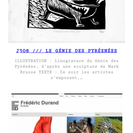
J308 /// LE GÉNIE DES PYRÉENÉES
ILLUSTRATION : Linogravure du Génie des
Pyrénées, d’après une sculpture de Mark
Brusse TEXTE : Ce soir les artistes
s’exposent,…