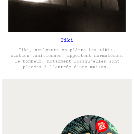
Tiki
Tiki, sculpture en plâtre Les tikis,
statues tahitiennes, apportent normalement
le bonheur, notamment lorsqu’elles sont
placées à l’entrée d’une maison.…