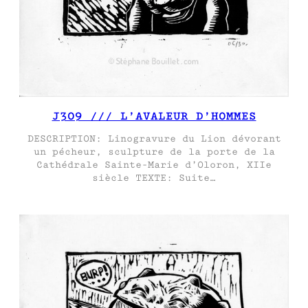
J309 /// L’AVALEUR D’HOMMES
DESCRIPTION: Linogravure du Lion dévorant
un pécheur, sculpture de la porte de la
Cathédrale Sainte-Marie d’Oloron, XIIe
siècle TEXTE: Suite…