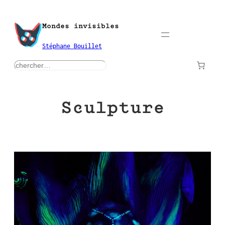
Aller
au
Mondes invisibles
contenu
Stéphane Bouillet
rechercher
Sculpture