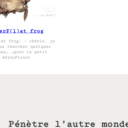
erF(l)at frog
)at frog: – chérie, je
us chercher quelques
ons… …pour le petit
déjeuPlrout
Pénètre l’autre mond