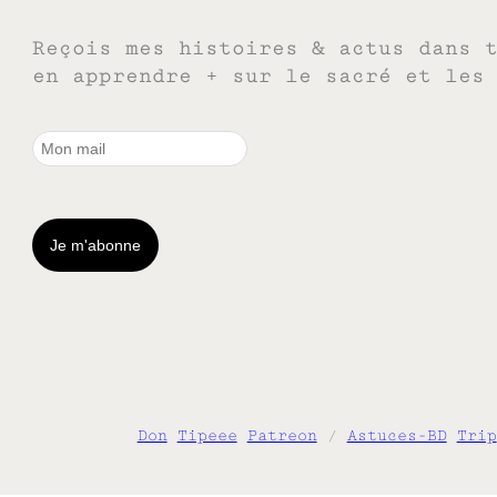
Reçois mes histoires & actus dans 
en apprendre + sur le sacré et les
Don
Tipeee
Patreon
/
Astuces-BD
Trip