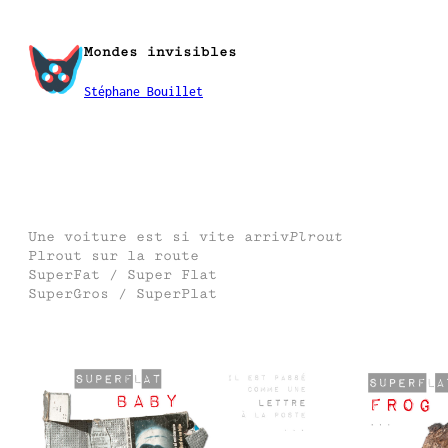
Aller
au
Mondes invisibles
contenu
Stéphane Bouillet
Une voiture est si vite arriv
Plrout
Plrout sur la route
SuperFat / Super Flat
SuperGros / SuperPlat