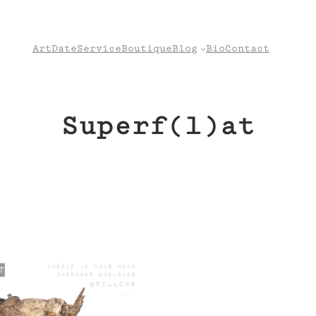
Art
Date
Service
Boutique
Blog
Bio
Contact
Superf(l)at