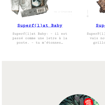
Superf(l)at Baby
Sup
Superf(l)at Baby: – il est
SuperF(l
passé comme une letre à la
vais no
poste. – tu m’étonnes…
grill