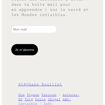
dans ta boîte mail pour
en apprendre + sur le sacré et
les Mondes invisibles.
Stéphane Bouillet
Don
Tipeee
Patreon
/
Astuces-
BD
Trip
Doute
Ikigai
ABC-
invisible
/
Info