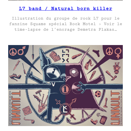
L7 band / Natural born killer
Illustration du groupe de rock L7 pour le
fanzine Squame spécial Rock Motel › Voir le
time-lapse de l’encrage Demetra Plakas…