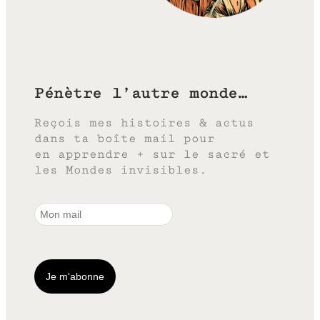
Pénètre l’autre monde…
Reçois mes histoires & actus
dans ta boîte mail pour
en apprendre + sur le sacré et
les Mondes invisibles.