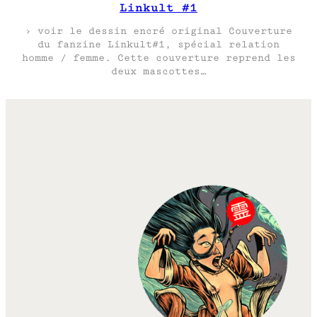
Linkult #1
› voir le dessin encré original Couverture
du fanzine Linkult#1, spécial relation
homme / femme. Cette couverture reprend les
deux mascottes…