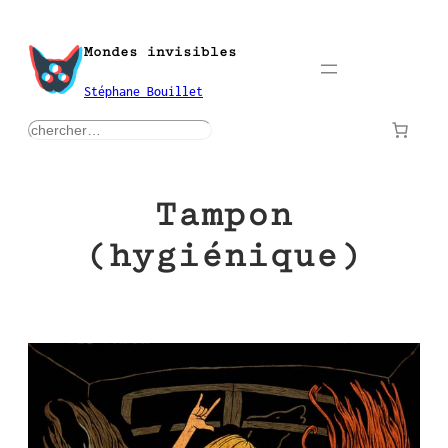
Aller
au
Mondes invisibles
contenu
Stéphane Bouillet
rechercher
Tampon
(hygiénique)