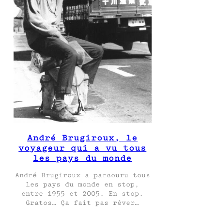
André Brugiroux, le
voyageur qui a vu tous
les pays du monde
André Brugiroux a parcouru tous
les pays du monde en stop,
entre 1955 et 2005. En stop.
Gratos… Ça fait pas rêver…