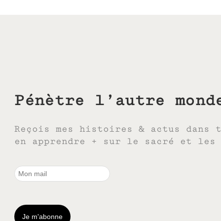
Pénètre l’autre mond
Reçois mes histoires & actus dans 
en apprendre + sur le sacré et les