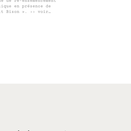
ue de ré-ensemencement
tique en présence de
it Bison ». ›› voir…