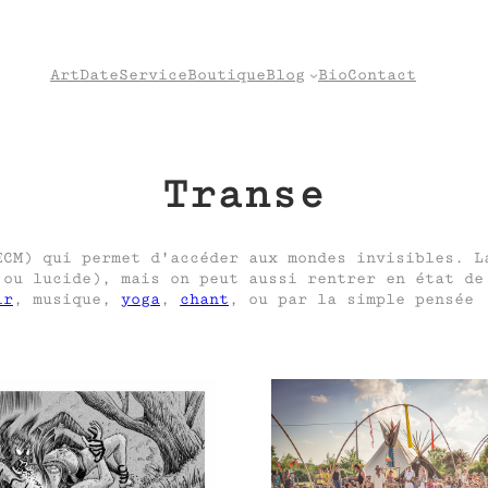
Art
Date
Service
Boutique
Blog
Bio
Contact
Transe
ECM) qui permet d'accéder aux mondes invisibles. L
 ou lucide), mais on peut aussi rentrer en état d
ir
, musique,
yoga
,
chant
, ou par la simple pensée