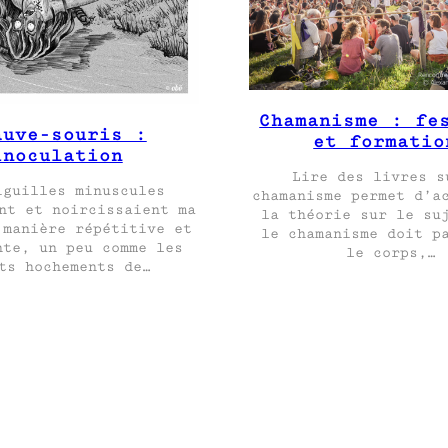
Chamanisme : fe
auve-souris :
et formatio
inoculation
Lire des livres s
iguilles minuscules
chamanisme permet d’a
nt et noircissaient ma
la théorie sur le su
 manière répétitive et
le chamanisme doit p
nte, un peu comme les
le corps,…
ts hochements de…