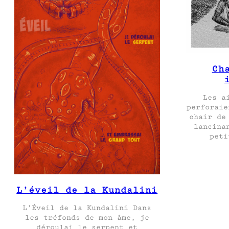
Ch
Les a
perforaie
chair de
lancina
peti
L’éveil de la Kundalini
L’Éveil de la Kundalini Dans
les tréfonds de mon âme, je
déroulai le serpent et