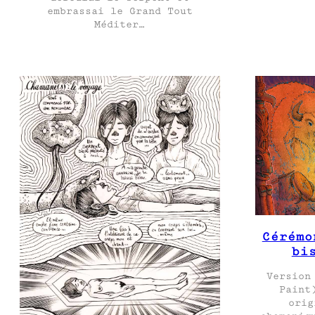
embrassai le Grand Tout
Méditer…
Cérémo
bi
Version
Paint
orig