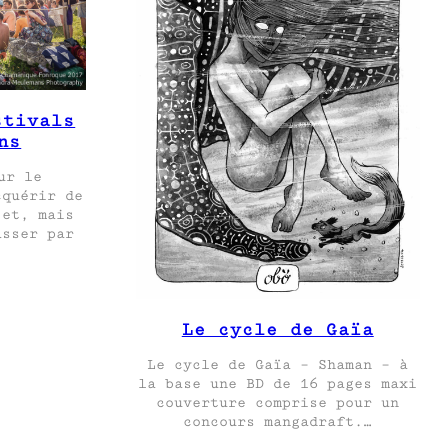
stivals
ns
ur le
cquérir de
jet, mais
asser par
Le cycle de Gaïa
Le cycle de Gaïa – Shaman – à
la base une BD de 16 pages maxi
couverture comprise pour un
concours mangadraft.…