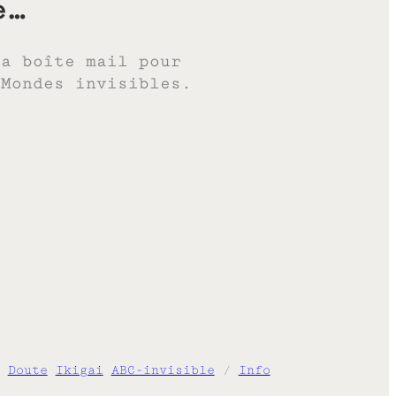
e…
ta boîte mail pour
 Mondes invisibles.
Doute
Ikigai
ABC-invisible
/
Info