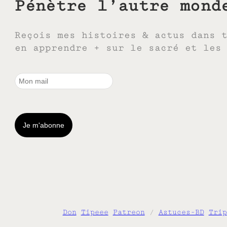
Pénètre l’autre mond
Reçois mes histoires & actus dans 
en apprendre + sur le sacré et les
Don
Tipeee
Patreon
/
Astuces-BD
Trip