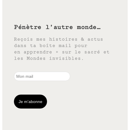
Pénètre l’autre monde…
Reçois mes histoires & actus
dans ta boîte mail pour
en apprendre + sur le sacré et
les Mondes invisibles.