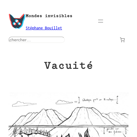
Aller
au
Mondes invisibles
contenu
Stéphane Bouillet
rechercher
Vacuité