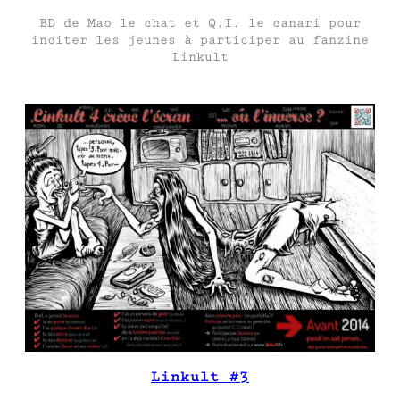
BD de Mao le chat et Q.I. le canari pour
inciter les jeunes à participer au fanzine
Linkult
Linkult #3