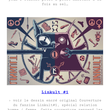
fois au sel…
Linkult #1
› voir le dessin encré original Couverture
du fanzine Linkult#1, spécial relation
homme / femme. Cette couverture reprend les