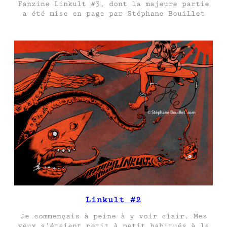
Fanzine Linkult #3, dont la majeure partie
a été mise en page par Stéphane Bouillet
Linkult #2
Je commençais à peine à y voir clair. Mes
yeux s’étaient petit à petit habitués à la