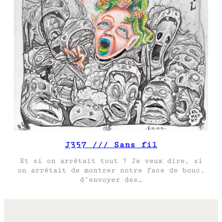
J357 /// Sans fil
Et si on arrêtait tout ? Je veux dire, si
on arrêtait de montrer notre face de bouc,
d’envoyer des…