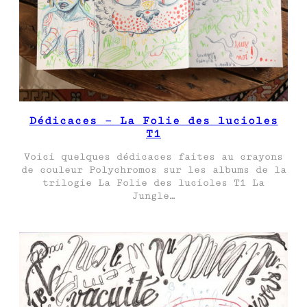
Dédicaces – La Folie des lucioles
T1
Voici quelques dédicaces faites au crayons
de couleur Polychromos sur les albums de la
trilogie La Folie des lucioles T1 La
Jungle…