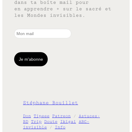
dans ta boîte mail pour
en apprendre + sur le sacré et
les Mondes invisibles.
Stéphane Bouillet
Don
Tipeee
Patreon
/
Astuces-
BD
Trip
Doute
Ikigai
ABC-
invisible
/
Info