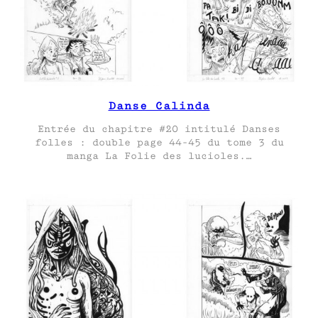
Danse Calinda
Entrée du chapitre #20 intitulé Danses
folles : double page 44-45 du tome 3 du
manga La Folie des lucioles.…