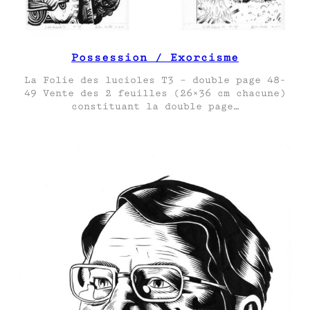
Possession / Exorcisme
La Folie des lucioles T3 – double page 48-
49 Vente des 2 feuilles (26×36 cm chacune)
constituant la double page…