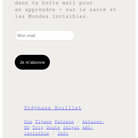
dans ta boîte mail pour
en apprendre + sur le sacré et
les Mondes invisibles.
Stéphane Bouillet
Don
Tipeee
Patreon
/
Astuces-
BD
Trip
Doute
Ikigai
ABC-
invisible
/
Info