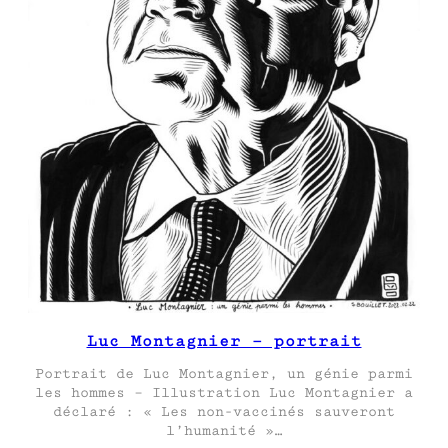
Luc Montagnier – portrait
Portrait de Luc Montagnier, un génie parmi
les hommes – Illustration Luc Montagnier a
déclaré : « Les non-vaccinés sauveront
l’humanité »…