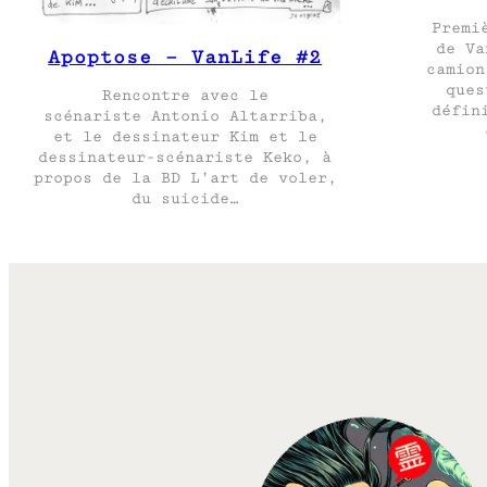
Premi
de Va
Apoptose – VanLife #2
camion
ques
Rencontre avec le
défin
scénariste Antonio Altarriba,
et le dessinateur Kim et le
dessinateur-scénariste Keko, à
propos de la BD L’art de voler,
du suicide…