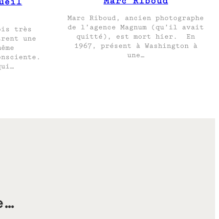
Marc Riboud
ueil
Marc Riboud, ancien photographe
de l’agence Magnum (qu’il avait
ois très
quitté), est mort hier. En
trent une
1967, présent à Washington à
même
une…
onsciente.
qui…
e…