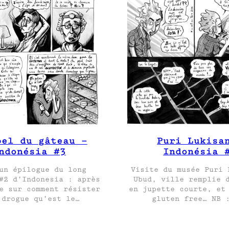
pel du gâteau –
Puri Lukisa
ndonésia #3
Indonésia 
un épilogue du long
Visite du musée Puri 
#2 d’Indonesia : après
Ubud, ville remplie 
e sur comment résister
en jupette courte, et
 drogue qu’est le…
gluten free… NB 