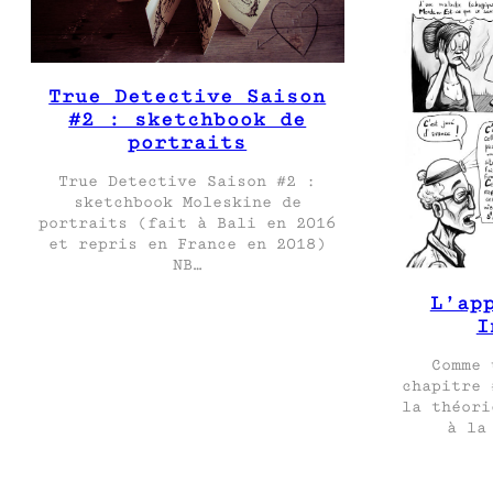
True Detective Saison
#2 : sketchbook de
portraits
True Detective Saison #2 :
sketchbook Moleskine de
portraits (fait à Bali en 2016
et repris en France en 2018)
NB…
L’ap
I
Comme 
chapitre 
la théori
à la