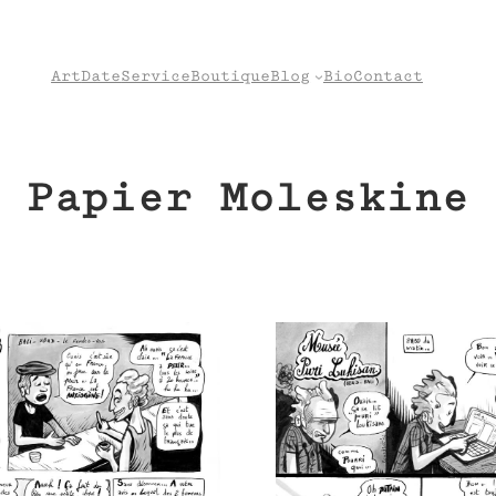
Art
Date
Service
Boutique
Blog
Bio
Contact
Papier Moleskine