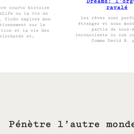
Dreams: l’org
ravalé
ère courte histoire
nLife ou la vie en
Les rêves sont parf
, Clodo explore mon
étranges et nous mon
tionnement sur la
partie de nous-
ition et la vie des
inconsciente ou sub c
clochards et…
Comme David B. 
Pénètre l’autre mond