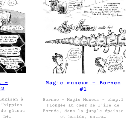
n –
Magic museum – Borneo
#2
#1
Lukisan à
Borneo – Magic Museum – chap.1
d’hippies
Plongée au cœur de l’île de
 de gâteau
Bornée, dans la jungle épaisse
: ne…
et humide, entre…