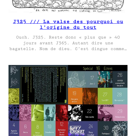
J325 /// La valse des pourquoi ou
l’origine du tout
Ouch. J325. Reste donc « plus que » 40
jours avant J365. Autant dire une
bagatelle. Nom de dieu. C’est dingue comme…