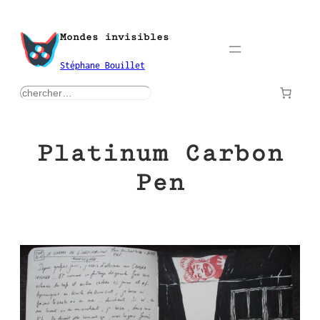
Aller
au
Mondes invisibles
contenu
Stéphane Bouillet
rechercher
Platinum Carbon
Pen