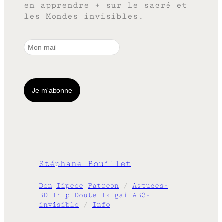
en apprendre + sur le sacré et
les Mondes invisibles.
Stéphane Bouillet
Don
Tipeee
Patreon
/
Astuces-
BD
Trip
Doute
Ikigai
ABC-
invisible
/
Info