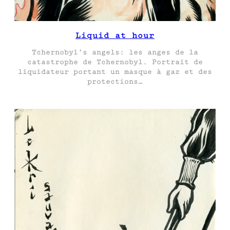
Liquid at hour
Tchernobyl’s angels: les anges de la
catastrophe de Tchernobyl. Portrait de
liquidateur portant un masque à gaz et des
protections…