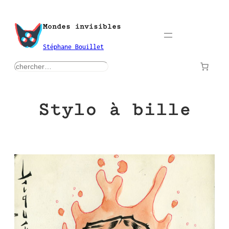
Aller
au
Mondes invisibles
contenu
Stéphane Bouillet
rechercher
Stylo à bille