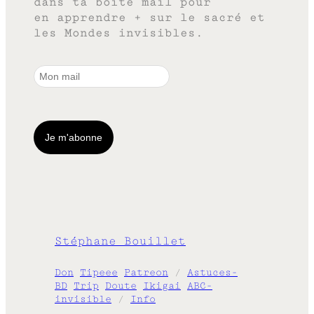
dans ta boîte mail pour
en apprendre + sur le sacré et
les Mondes invisibles.
Stéphane Bouillet
Don
Tipeee
Patreon
/
Astuces-
BD
Trip
Doute
Ikigai
ABC-
invisible
/
Info