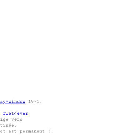
ay-window
1971,
r
flat4ever
ige vers
tinée.
ct est permanent !!