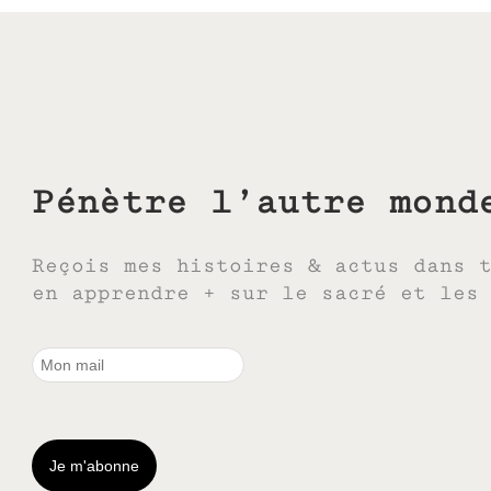
Pénètre l’autre mond
Reçois mes histoires & actus dans 
en apprendre + sur le sacré et les