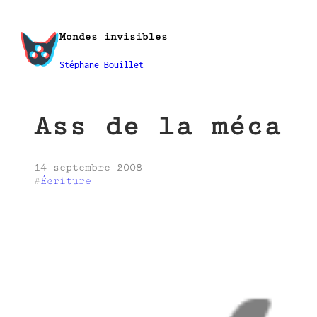
Aller
au
Mondes invisibles
contenu
Stéphane Bouillet
Ass de la méca
14 septembre 2008
#
Écriture